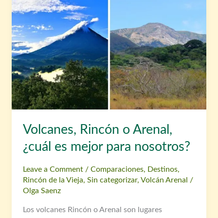
o
Arenal,
¿cuál
es
mejor
para
nosotros?
Volcanes, Rincón o Arenal,
¿cuál es mejor para nosotros?
Leave a Comment
/
Comparaciones
,
Destinos
,
Rincón de la Vieja
,
Sin categorizar
,
Volcán Arenal
/
Olga Saenz
Los volcanes Rincón o Arenal son lugares