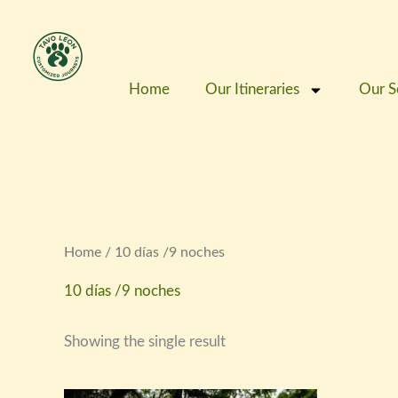
Skip
to
content
Home
Our Itineraries
Our S
Home
/ 10 días /9 noches
10 días /9 noches
Showing the single result