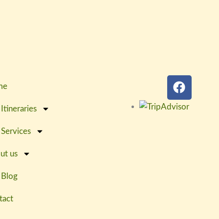
F
me
a
c
Itineraries
e
b
 Services
o
o
ut us
k
 Blog
tact