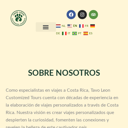
Skip
to
F
I
T
a
n
r
content
c
s
i
e
t
p
EN
NL
FR
b
a
a
DE
IT
PT
ES
o
g
d
Our Itineraries
Our Services
About us
Our Blog
o
r
v
k
a
i
m
s
o
r
SOBRE NOSOTROS
Como especialistas en viajes a Costa Rica, Tavo Leon
Customized Tours cuenta con décadas de experiencia en
la elaboración de viajes personalizados a través de Costa
Rica. Nuestra visión es crear viajes personalizados que
despierten la curiosidad, fomenten las conexiones y
revelen la belleza de este cautivador país.