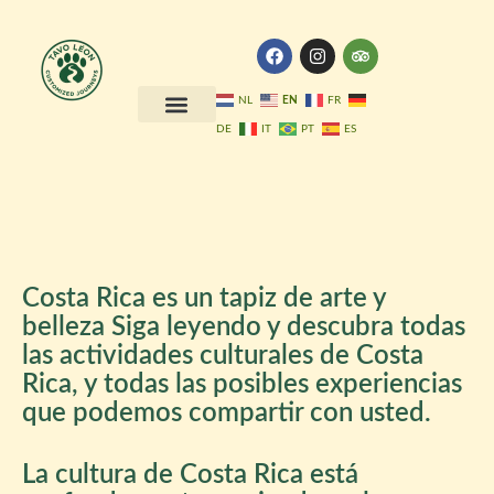
Skip
to
F
I
T
a
n
r
content
c
s
i
e
t
p
EN
NL
FR
b
a
a
DE
IT
PT
ES
o
g
d
Our Itineraries
Our Services
About us
Our Blog
o
r
v
k
a
i
m
s
o
r
Costa Rica es un tapiz de arte y
belleza Siga leyendo y descubra todas
las actividades culturales de Costa
Rica, y todas las posibles experiencias
que podemos compartir con usted.
La cultura de Costa Rica está